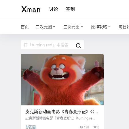
讨论
签到
首页
二次元圈
三次元圈
原神攻略
每日
皮克斯新动画电影《青春变形记》公布
中文预告
皮克斯新动画电影《青春变形记（turning re
d）》公布中文预告，本片由奥斯卡最佳动画短
影视圈
198
0
片《包宝宝》的华裔导演 石之予 执导。 剧情讲