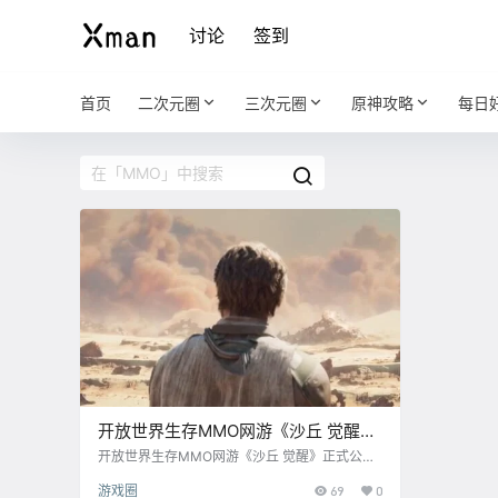
讨论
签到
首页
二次元圈
三次元圈
原神攻略
每日
开放世界生存MMO网游《沙丘 觉醒》
正式公开
开放世界生存MMO网游《沙丘 觉醒》正式公
开，登陆 PS5、XBOX 、PC 平台。Steam 商店
游戏圈
69
0
页现已上线。