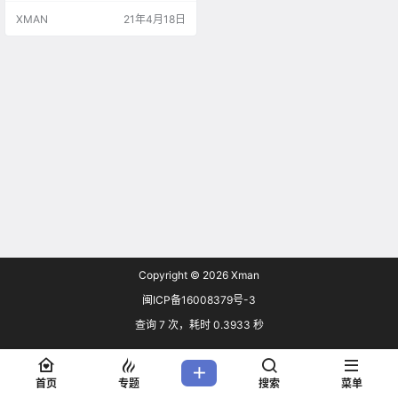
《Little Busters！》《Rewrite》 ​​​​等
XMAN
21年4月18日
作。
Copyright © 2026
Xman
闽ICP备16008379号-3
查询 7 次，耗时 0.3933 秒
首页
专题
搜索
菜单