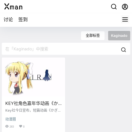
讨论
签到
全部标签
Kaginado
KEY社角色嘉年华动画《か
ぎなど（Kaginado）》 10月
Key社今日宣布，短篇动画《かぎな
开播
ど（Kaginado）》将于 10月 正式
动漫圈
开播。 动画登场角色超过100位，
均来自Key社旗下的各个作品，包括
283
0
《AIR》《Kanon》《CLANNAD》