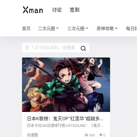
讨论
签到
首页
二次元圈
三次元圈
原神攻略
每日
日本K歌榜：鬼灭OP“红莲华”超越多年
冠军EVA“残酷天使的行动纲领”
日本卡拉OK动漫排行榜JOYSOUND：《鬼灭之
刃》OP “红莲华”超越多年霸榜冠军《新世纪福
动漫圈
508
0
音战士》“残酷天使的行动纲领” JOYSOUND是