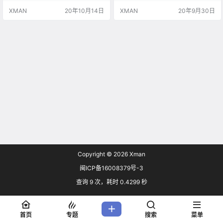
相似。iPhone 12 Pro 和 iPhone 12
行差异化，那就是为最大的机型带
XMAN
20年10月14日
XMAN
20年9月30日
Pro Max 分别配备了 5.8 / 6.1 英寸
来独家升级。 iPhone 12顶配机型同
的 Super Retina XDR 超视网膜 OL
时具有120Hz OLED屏幕和LiDAR摄
E…
像头，为iPhone 12 Pro Max升级三
摄像头和一个 LiDAR单元将开辟更
多的可能…
Copyright © 2026
Xman
闽ICP备16008379号-3
查询 9 次，耗时 0.4299 秒
首页
专题
搜索
菜单