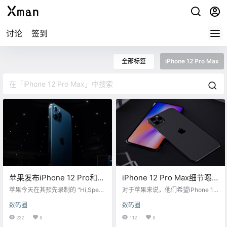
讨论
签到
全部标签
iPhone 12 Pro Max
苹果发布iPhone 12 Pro和
iPhone 12 Pro Max细节曝
iPhone 12 Pro Max
光：堆料！
苹果今天在其预先录制的 "Hi,Speed
对于苹果来说，他们希望iPhone 12
"线上活动上发布了全新的6.1英寸iP
不同版本之间的差距更大，特别是
数码圈
数码圈
hone 12 Pro和6.7英寸iPhone 12 Pr
旗舰机型。据外媒报道，苹果希望
o Max。机身边缘采用全新的平面设
在今年将iPhone 12 Pro Max与包括i
222
0
112
0
计，金属框架与苹果iPad Pro的框架
Phone 12 Pro在内的其他产品线进