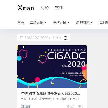
讨论
签到
首页
二次元圈
三次元圈
原神攻略
每日
中国独立游戏联盟开发者大会2020：
让世界认识你-任天堂（日本）分享会
2020 CiGA开发者大会(CiGADC)定于11月13日
在上海世博洲际酒店2层大宴会厅进行，虽然在
游戏圈
207
0
今年全球的特别情况下，海外的嘉宾的参与会受