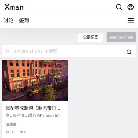
讨论
签到
全部标签
empire of sin
黑帮养成新游《罪恶帝国》
12月1日发售
今日(9月18日)发行商Paradox Inter
active和开发商Romero Games联
游戏圈
合宣布，策略游戏《罪恶帝国》将
于12月1日发售，登陆PS4、Xbox O
111
0
ne、PC(Steam)和Switch。 Steam