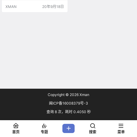
商店地址：点击进入 《罪恶帝国》
XMAN
20年9月18日
已开启预购，有兴趣的玩家可以预
购该作了。官方还公布了游戏新预
告，一起来看看吧！ 全新预告：
《罪恶帝国》是一款全新的策略游
戏，您将进入…
Copyright © 2026
Xman
闽ICP备16008379号-3
查询 8 次，耗时 0.4050 秒
首页
专题
搜索
菜单