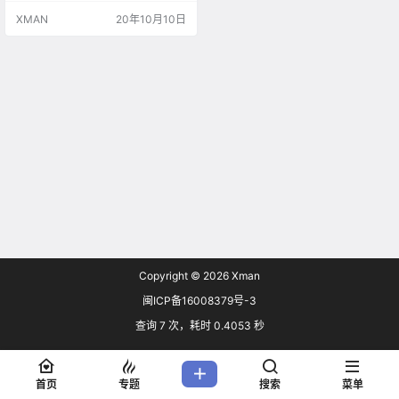
正在考虑使用Cult 1999游戏机的微
XMAN
20年10月10日
型版本。 Okunari解释说：“我认为
在下一个产品中，我们可能会采用
接近Mega Drive Mini的概念。” “如
果我不得不说出一些名字，它可能
是SG-10…
Copyright © 2026
Xman
闽ICP备16008379号-3
查询 7 次，耗时 0.4053 秒
首页
专题
搜索
菜单