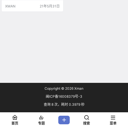
line》的厚爱与陪伴。我们很荣幸能
XMAN
21年5月31日
与大家一起创造并分享难忘的游戏
体验。由衷感谢所有《使命召唤Onli
ne》的战士！ 由于代理合约即将到
期，《使命召唤Online》将于2021
年8月31日 中午12…
Copyright © 2026
Xman
闽ICP备16008379号-3
查询 8 次，耗时 0.3979 秒
首页
专题
搜索
菜单