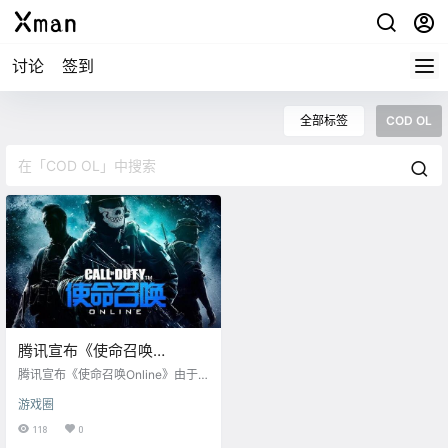
讨论
签到
全部标签
COD OL
腾讯宣布《使命召唤
Online》将于8月31日停止
腾讯宣布《使命召唤Online》由于
运营
代理合约即将到期，将于 2021年8
游戏圈
月31日中午12:00 正式停止运营。 ​​​
官方公告 亲爱的战士： 感谢战士们
118
0
在过去的6年时间里对《使命召唤On