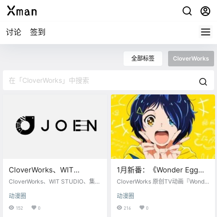
讨论
签到
全部标签
CloverWorks
CloverWorks、WIT
1月新番：《Wonder Egg
STUDIO、集英社和Aniplex
Priority》PV1公布
CloverWorks、WIT STUDIO、集英
CloverWorks 原创TV动画『Wonde
成立动画公司「JOEN」
社和Aniplex宣布，联合成立了一家
r Egg Priority』第1弹PV公布、202
动漫圈
动漫圈
新的动画制作公司「JOEN」，从产
1年1月12日开播 Cast 大戸アイ：相
品规划至最终呈现的过程中，将充
川奏多 青沼ねいる：楠木ともり 川
152
0
216
0
分发挥各自的优势，完成高质量的
井リカ：斉藤朱夏 沢木桃恵：矢野