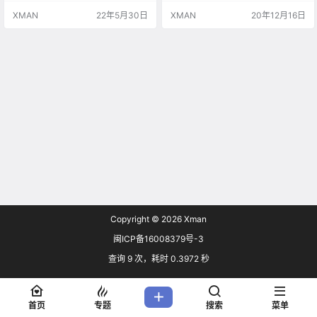
动画。 公司CEO由CloverWorks动
妃菜喜 Staff 脚本：野岛伸司 监
XMAN
22年5月30日
XMAN
20年12月16日
画制片人「福岛祐一」，及WIT ST
督：若林信 角色设计·总作画监督：
UDIO制片人「中武哲也」出任。
高桥沙妃 音乐：DÉ DÉ MOUSE／
公司名“JOEN”日语读法可以被拆解
ミト 制作：CloverWorks ​ 主题歌：
理为“助演、助円、助縁”三大宗旨。
アネモネリア
含义取自毛利元就的…
Copyright © 2026
Xman
闽ICP备16008379号-3
查询 9 次，耗时 0.3972 秒
首页
专题
搜索
菜单