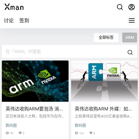
讨论
签到
全部标签
ARM
英伟达收购ARM要泡汤 消息
英伟达收购ARM 外媒：如果
称华为等中国公司出手阻止
成功将是中国企业的“噩梦”
近日有消息人士称，包括华为在内
之前英伟达宣布400亿美金收购AR
的中国科技公司已经向国内监管机
M公司引发热议，不过该收购案最终
数码圈
数码圈
构表达了对英伟达收购ARM计划的
能否成功依然是个未知数。由于各
强烈担忧，这有可能导致这笔400
国的《反垄断法》，英伟达收购AR
70
0
141
0
亿美元的交易流产。 根据消息人士
M公司需要多个国家和地区的批准，