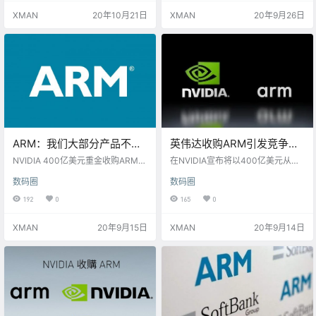
的说法，中国最具影响力的几家科
美国过审没问题，欧盟那边英国可
XMAN
20年10月21日
XMAN
20年9月26日
技公司一直在与中国国家市场监管
能会介入，毕竟这是他们国宝级的
总局沟通，希望该部门要么否决这
核心技术。最关键的是中国监管部
笔交易，要么增加附加条件，确保
门的批准，因为这场收购对中国半
它们能继续使用ARM的技术。这些
导体行业的影响非常大，分析师们
公司最担心的问题在于，英伟达可
对英伟达在中国过审并不乐观。 据
能会强迫ARM停止与中国客户的合
外媒CNBC报道，里昂证券的科技研
作。 NV正尝试从日本软银集团…
究主管Sebastian…
ARM：我们大部分产品不受
英伟达收购ARM引发竞争对
美国出口管制约束
手强烈担忧和反对
NVIDIA 400亿美元重金收购ARM，
在NVIDIA宣布将以400亿美元从软
今天在整个行业里掀起了滔天巨
银手中收购英国芯片制造商ARM Lt
数码圈
数码圈
浪，尤其是被NVIDIA这家美国芯片
d后，中国和韩国市场很快出现了一
巨头收购之后，ARM的对外授权政
些反对的声音，分析师们认为，这
192
0
165
0
策会发生什么变化，是否会遇到出
项交易很可能会遭到NVIDIA的芯片
口管制，最为令人忧心忡忡。 对
行业竞争对手的强烈反对。 此项交
XMAN
20年9月15日
XMAN
20年9月14日
此，ARM CEO Simon Segars明确
易影响巨大，作为全球大多数半导
表示：“我们大部分产品不受美国的
体行业的设计和知识产权供应商，A
出口管制约束，这不会随着美国母
RM将其技术授权给Intel、高通和三
公司的改变而改变。” 不过，ARM联
星电子等客户，这些公司与NVIDIA
合创始人Hermann Hauster对此不
之间的竞争正日趋激烈。 ARM将其
敢苟同，他之…
设计授权给所有客户的开放式…