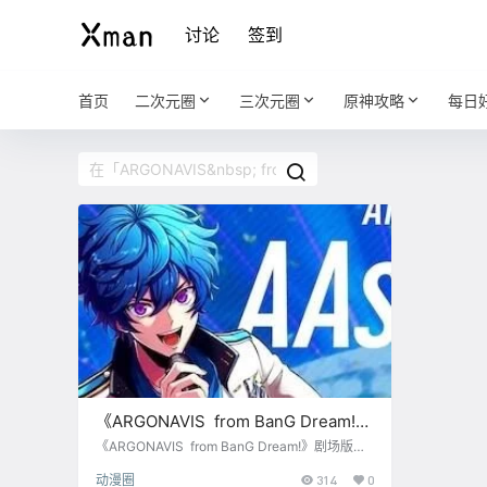
讨论
签到
首页
二次元圈
三次元圈
原神攻略
每日
《ARGONAVIS from BanG Dream!》
剧场版动画制作决定
《ARGONAVIS from BanG Dream!》剧场版动
画制作决定。系列构成/剧本：毛利亘宏 TV动画
动漫圈
314
0
《ARGONAVIS from BanG Dream!》是BanG D