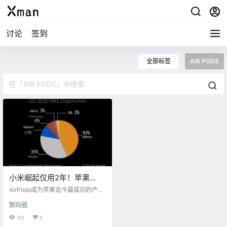
讨论
签到
全部标签
AIR PODS
小米崛起仅用2年！苹果
AirPods市场份额降至35%
AirPods成为苹果迄今最成功的产品
之一，引领了真无线耳机的潮流，
数码圈
包括三星、小米、华为等跟风者无
数，而且价格只要AirPods的1/2，
103
0
甚至1/10，大大促进了真无线耳机