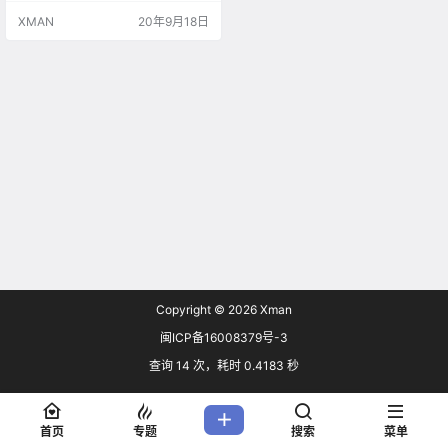
的普及。 随之而来的，苹果在真无
XMAN
20年9月18日
线耳机领域的份额也被逐渐蚕食。
日前，市场调研机构Counterpoint
Research近日发布《2020年Q2全
球真无线耳机市场跟踪报告》。报
告显示，目前苹果的市场份额只剩3
5%，要知道，2…
Copyright © 2026
Xman
闽ICP备16008379号-3
查询 14 次，耗时 0.4183 秒
首页
专题
搜索
菜单