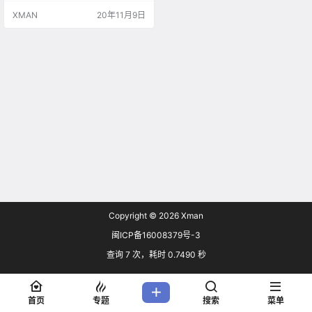
拥挤人群，最终望而却步。 11月9
XMAN
20年11月9日
日，铁路12306官方发布消息称，
为了满足广大旅客出行需求提升铁
路客运质量，即日起推出“车站用餐”
服务。 具体操作流程为：打开铁路1
2306APP——餐饮·特产——车展用
餐——选择预约取餐时间——订单
确认，乘客可选…
Copyright © 2026
Xman
闽ICP备16008379号-3
查询 7 次，耗时 0.7490 秒
首页
专题
搜索
菜单