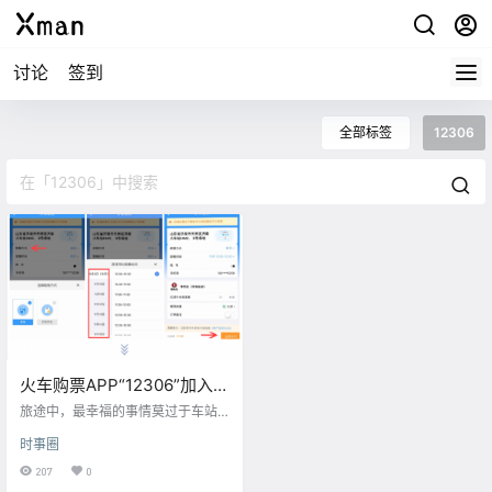
讨论
签到
全部标签
12306
火车购票APP“12306”加入
“外卖”功能！
旅途中，最幸福的事情莫过于车站
有不用排队等待的盘中餐。 然而，
时事圈
大多数旅客的现状是，怕赶不上车
就空着肚子进车站，发现还有空余
207
0
时间想去吃饭，但看着排队点餐的