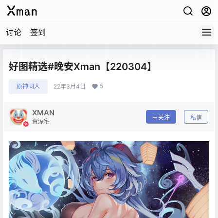
讨论
签到
好图精选#晚安Xman【220304】
5
原神同人
22年3月4日
XMAN
关注
私信
资深宅