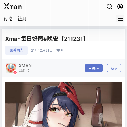
讨论
签到
Xman每日好图#晚安【211231】
6
原神同人
21年12月31日
XMAN
关注
私信
资深宅