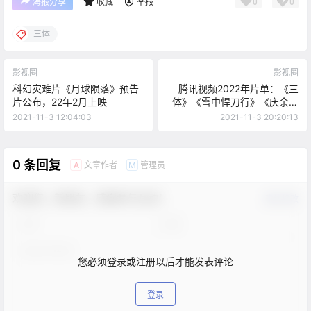
0
0
海报分享
收藏
举报
三体
影视圈
影视圈
科幻灾难片《月球陨落》预告
腾讯视频2022年片单：《三
片公布，22年2月上映
体》《雪中悍刀行》《庆余年
2》等
2021-11-3 12:04:03
2021-11-3 20:20:13
0 条回复
文章作者
管理员
A
M
欢迎您，新朋友，感谢参与互动！
确认修改
您必须登录或注册以后才能发表评论
登录