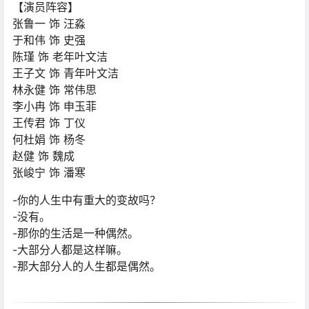
【演员阵容】
张鲁一 饰 汪淼
于和伟 饰 史强
陈瑾 饰 老年叶文洁
王子文 饰 青年叶文洁
林永健 饰 常伟思
李小冉 饰 申玉菲
王传君 饰 丁仪
何杜娟 饰 杨冬
赵健 饰 魏成
张峻宁 饰 潘寒
-你的人生中有重大的变故吗？
-没有。
-那你的生活是一种偶然。
-大部分人都是这样嘛。
-那大部分人的人生都是偶然。