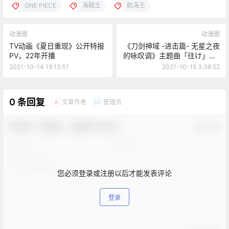
ONE PIECE
海贼王
航海王
动漫圈
动漫圈
TV动画《夏日重现》公开特报
《刀剑神域 -进击篇- 无星之夜
PV，22年开播
的咏叹调》主题曲「往け」MV
公布
2021-10-14 19:13:51
2021-10-15 3:38:52
0 条回复
文章作者
管理员
A
M
欢迎您，新朋友，感谢参与互动！
确认修改
您必须登录或注册以后才能发表评论
登录