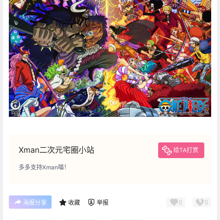
Xman二次元宅圈小站
给TA打赏
多多支持Xman喵！
0
0
海报分享
收藏
举报