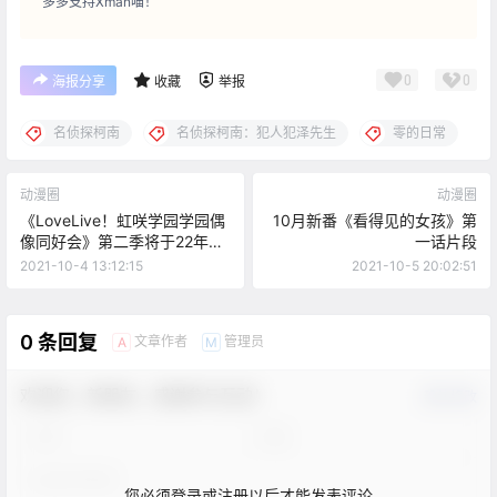
多多支持Xman喵！
0
0
海报分享
收藏
举报
名侦探柯南
名侦探柯南：犯人犯泽先生
零的日常
动漫圈
动漫圈
《LoveLive！虹咲学园学园偶
10月新番《看得见的女孩》第
像同好会》第二季将于22年4
一话片段
月开播
2021-10-4 13:12:15
2021-10-5 20:02:51
0 条回复
文章作者
管理员
A
M
欢迎您，新朋友，感谢参与互动！
确认修改
您必须登录或注册以后才能发表评论