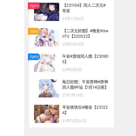
【231104】同人二次元#
TOP1
早安
23年11月4日
【二次元好图】#晚安Xma
TOP2
nTV【220522】
22年5月22日
午安#游戏同人图【23090
TOP3
5】
23年9月5日
每日好图：午安原神#原神
同人图#P站【1月14日新】
21年1月14日
平安夜快乐#晚安【23122
4】
23年12月24日