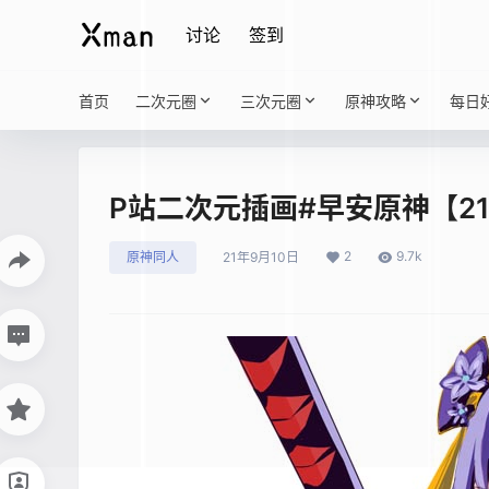
讨论
签到
首页
二次元圈
三次元圈
原神攻略
每日
P站二次元插画#早安原神【21
2
9.7k
原神同人
21年9月10日