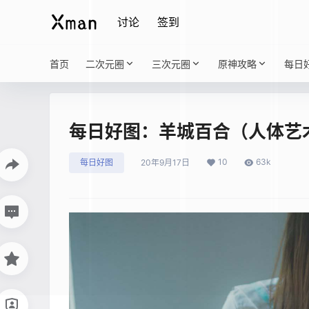
讨论
签到
首页
二次元圈
三次元圈
原神攻略
每日
每日好图：羊城百合（人体艺
10
63k
每日好图
20年9月17日