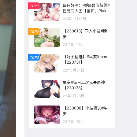
每日好图：P站#碧蓝航线#
TOP1
性感同人图【画师：Piuku
te062】
20年11月13日
【230613】同人小站#晚
TOP2
安
23年6月13日
【好图精选】#早安Xman
TOP3
【220731】
22年7月31日
早安#每日二次元♠原神
【230128】
23年1月28日
【230608】小站精选#午
安
23年6月8日