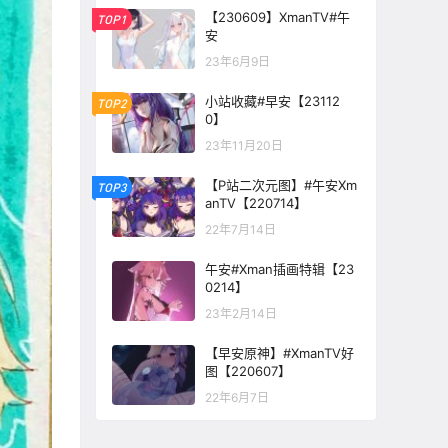
【230609】XmanTV#午
TOP1
安
23年6月9日
小站收藏#早安【23112
TOP2
0】
23年11月20日
【P站二次元图】#午安Xm
TOP3
anTV【220714】
22年7月14日
午安#Xman插画特辑【23
0214】
23年2月14日
【早安原神】#XmanTV好
图【220607】
22年6月7日