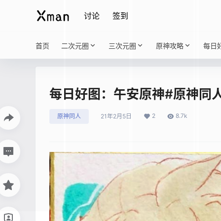
讨论
签到
首页
二次元圈
三次元圈
原神攻略
每日
每日好图：午安原神#原神同人
2
8.7k
原神同人
21年2月5日