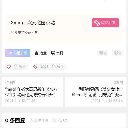
Xman二次元宅圈小站
给TA打赏
多多支持Xman喵！
0
0
海报分享
收藏
举报
1月新番
2021年1月新番
动漫圈
动漫圈
“magi”作者大高忍新作《东方
剧场版动画《美少女战士
少年》动画化先导预告公开！
Eternal》前篇 “月野兔” 变身
画面公开
2021-1-4 13:20:56
2021-1-4 14:55:44
0 条回复
文章作者
管理员
A
M