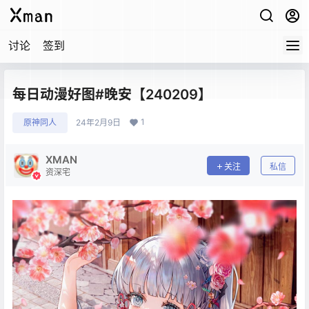
讨论
签到
每日动漫好图#晚安【240209】
1
原神同人
24年2月9日
XMAN
关注
私信
资深宅