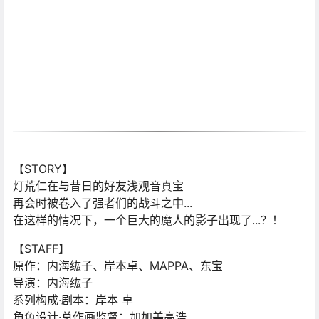
【STORY】
灯荒仁在与昔日的好友浅观音真宝
再会时被卷入了强者们的战斗之中...
在这样的情况下，一个巨大的魔人的影子出现了...？！
【STAFF】
原作：内海纮子、岸本卓、MAPPA、东宝
导演：内海纮子
系列构成·剧本：岸本 卓
角色设计·总作画监督：加加美高浩