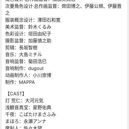
次要角色设计·总作画监督：齊田博之、伊藤公規、伊藤晋
之
服装概念设计：澤田石和寛
美术监督：鈴木くるみ
色彩设计：垣田由紀子
摄影监督：加藤慎之助
剪辑：長坂智樹
音乐：大島ミチル
音响监督：菊田浩巳
音响制作：dugout
动画制作人：小川崇博
制作：MAPPA
【CAST】
灯 荒仁：大河元気
浅観音真宝：星野佑典
千夜：こばたけまさふみ
まほろ：永瀬アンナ
摩利人：佐々木望