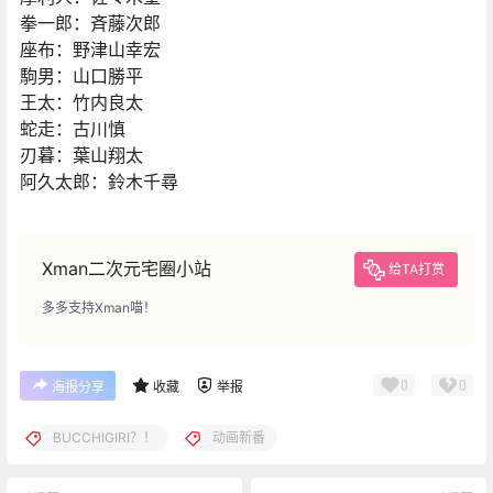
拳一郎：斉藤次郎
座布：野津山幸宏
駒男：山口勝平
王太：竹内良太
蛇走：古川慎
刃暮：葉山翔太
阿久太郎：鈴木千尋
Xman二次元宅圈小站
给TA打赏
多多支持Xman喵！
0
0
海报分享
收藏
举报
BUCCHIGIRI？！
动画新番