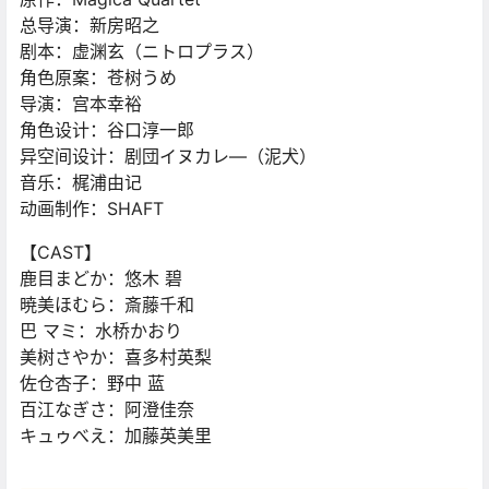
总导演：新房昭之
剧本：虚渊玄（ニトロプラス）
角色原案：苍树うめ
导演：宫本幸裕
角色设计：谷口淳一郎
异空间设计：剧団イヌカレ―（泥犬）
音乐：梶浦由记
动画制作：SHAFT
【CAST】
鹿目まどか：悠木 碧
暁美ほむら：斎藤千和
巴 マミ：水桥かおり
美树さやか：喜多村英梨
佐仓杏子：野中 蓝
百江なぎさ：阿澄佳奈
キュゥべえ：加藤英美里