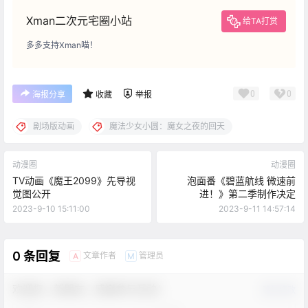
Xman二次元宅圈小站
给TA打赏
多多支持Xman喵！
0
0
海报分享
收藏
举报
剧场版动画
魔法少女小圆：魔女之夜的回天
动漫圈
动漫圈
TV动画《魔王2099》先导视
泡面番《碧蓝航线 微速前
觉图公开
进！》第二季制作决定
2023-9-10 15:11:00
2023-9-11 14:57:14
0 条回复
文章作者
管理员
A
M
欢迎您，新朋友，感谢参与互动！
确认修改