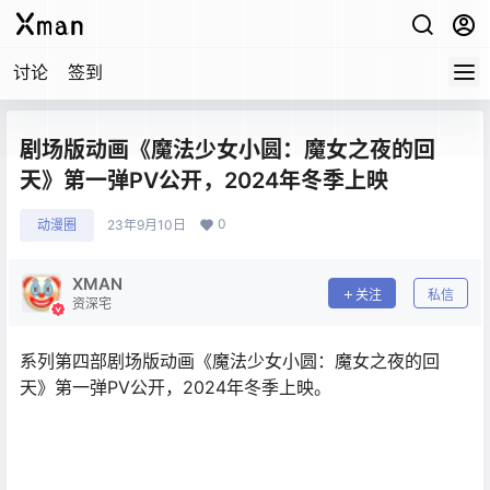
讨论
签到
剧场版动画《魔法少女小圆：魔女之夜的回
天》第一弹PV公开，2024年冬季上映
0
动漫圈
23年9月10日
XMAN
关注
私信
资深宅
系列第四部剧场版动画《魔法少女小圆：魔女之夜的回
天》第一弹PV公开，2024年冬季上映。