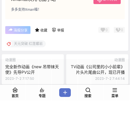
多多支持Xman喵！
0
0
海报分享
收藏
举报
天元突破 红莲螺岩
动漫圈
动漫圈
完全新作动画《new 吊带袜天
TV动画《公司里的小小前辈》
使》先导PV公开
片头片尾曲公开，现已开播
2023-7-2 7:17:50
2023-7-2 7:44:14
首页
专题
搜索
菜单
0 条回复
文章作者
管理员
A
M
欢迎您，新朋友，感谢参与互动！
确认修改