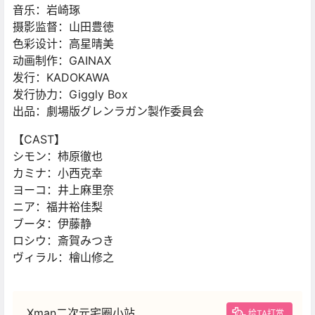
音乐：岩崎琢
摄影监督：山田豊徳
色彩设计：高星晴美
动画制作：GAINAX
发行：KADOKAWA
发行协力：Giggly Box
出品：劇場版グレンラガン製作委員会
【CAST】
シモン：柿原徹也
カミナ：小西克幸
ヨーコ：井上麻里奈
ニア：福井裕佳梨
ブータ：伊藤静
ロシウ：斎賀みつき
ヴィラル：檜山修之
Xman二次元宅圈小站
给TA打赏