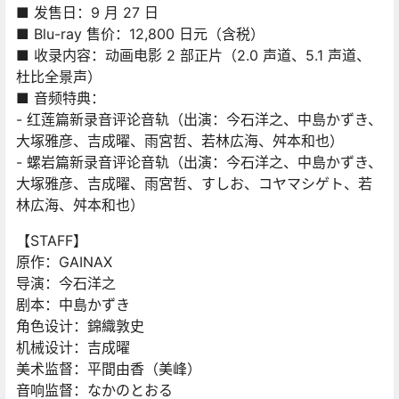
■ 发售日：9 月 27 日
■ Blu-ray 售价：12,800 日元（含税）
■ 收录内容：动画电影 2 部正片（2.0 声道、5.1 声道、
杜比全景声）
■ 音频特典：
- 红莲篇新录音评论音轨（出演：今石洋之、中島かずき、
大塚雅彦、吉成曜、雨宮哲、若林広海、舛本和也）
- 螺岩篇新录音评论音轨（出演：今石洋之、中島かずき、
大塚雅彦、吉成曜、雨宮哲、すしお、コヤマシゲト、若
林広海、舛本和也）
【STAFF】
原作：GAINAX
导演：今石洋之
剧本：中島かずき
角色设计：錦織敦史
机械设计：吉成曜
美术监督：平間由香（美峰）
音响监督：なかのとおる