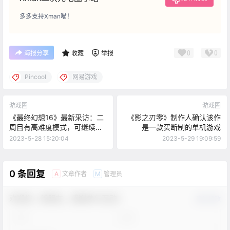
多多支持Xman喵！
0
0
海报分享
收藏
举报
Pincool
网易游戏
游戏圈
游戏圈
《最终幻想16》最新采访：二
《影之刃零》制作人确认该作
周目有高难度模式，可继续升
是一款买断制的单机游戏
级武器装备
2023-5-28 15:20:04
2023-5-29 19:09:59
0 条回复
文章作者
管理员
A
M
欢迎您，新朋友，感谢参与互动！
确认修改