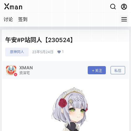
讨论
签到
午安#P站同人【230524】
1
原神同人
23年5月24日
XMAN
关注
私信
资深宅