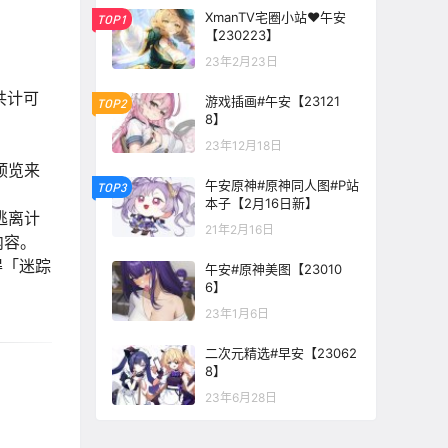
XmanTV宅圈小站♥午安
TOP1
【230223】
23年2月23日
共计可
游戏插画#午安【23121
TOP2
8】
23年12月18日
预览来
午安原神#原神同人图#P站
TOP3
本子【2月16日新】
逃离计
21年2月16日
内容。
得「迷踪
午安#原神美图【23010
6】
23年1月6日
二次元精选#早安【23062
8】
23年6月28日