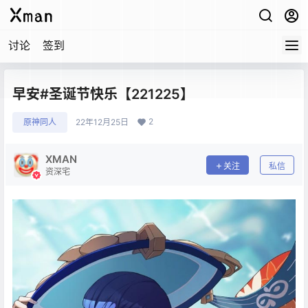
讨论
签到
早安#圣诞节快乐【221225】
2
原神同人
22年12月25日
XMAN
关注
私信
资深宅