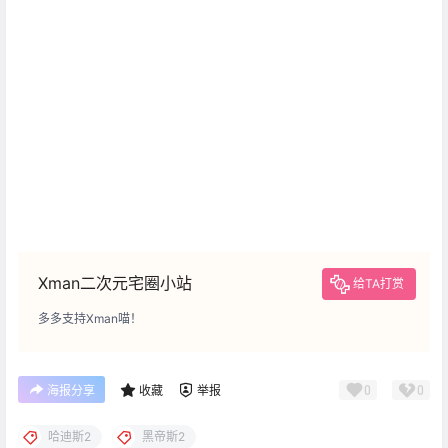
Xman二次元宅圈小站
给TA打赏
多多支持Xman喵！
0
0
海报分享
收藏
举报
哈迪斯2
黑帝斯2