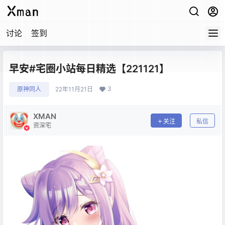
讨论
签到
早安#宅圈小站每日精选【221121】
3
原神同人
22年11月21日
XMAN
关注
私信
资深宅